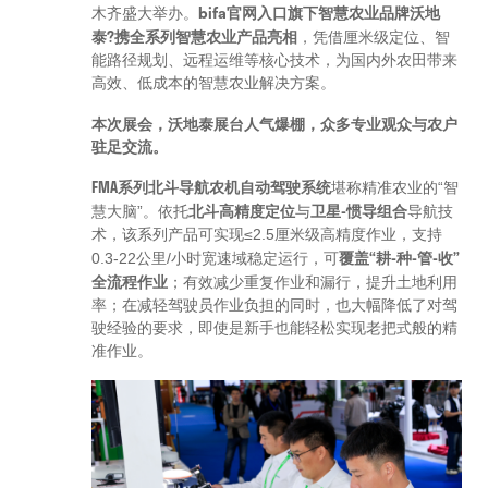
bifa官网入口旗下智慧农业品牌沃地
木齐盛大举办。
泰?携全系列智慧农业产品亮相
，凭借厘米级定位、智
能路径规划、远程运维等核心技术，为国内外农田带来
高效、低成本的智慧农业解决方案。
本次展会，沃地泰展台人气爆棚，众多专业观众与农户
驻足交流。
FMA系列北斗导航农机自动驾驶系统
堪称精准农业的“智
北斗高精度定位
卫星-惯导组合
慧大脑”。依托
与
导航技
术，该系列产品可实现≤2.5厘米级高精度作业，支持
覆盖“耕-种-管-收”
0.3-22公里/小时宽速域稳定运行，可
全流程作业
；有效减少重复作业和漏行，提升土地利用
率；在减轻驾驶员作业负担的同时，也大幅降低了对驾
驶经验的要求，即使是新手也能轻松实现老把式般的精
准作业。