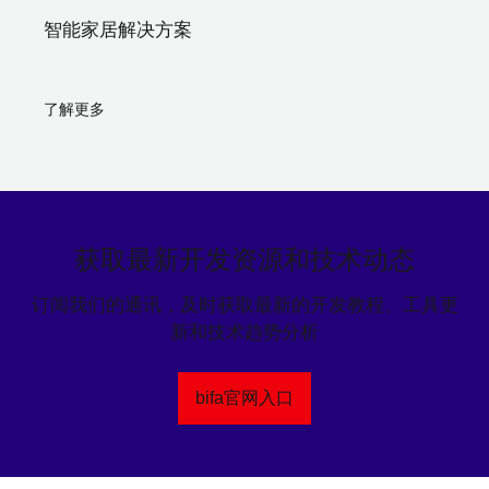
智能家居解决方案
了解更多
获取最新开发资源和技术动态
订阅我们的通讯，及时获取最新的开发教程、工具更
新和技术趋势分析
bifa官网入口