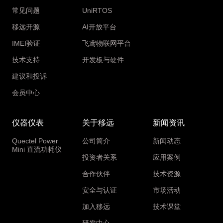
常见问题
UniRTOS
移远开源
AI开放平台
IMEI验证
飞鸢物联网平台
技术支持
开发板与硬件
建议和投诉
会员中心
仪器仪表
关于移远
新闻资讯
Quectel Power
公司简介
新闻动态
Mini 直流功耗仪
投资者关系
应用案例
合作伙伴
技术资源
安全与认证
市场活动
加入移远
技术课堂