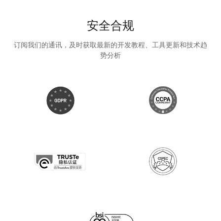
安全合规
订阅我们的通讯，及时获取最新的开发教程、工具更新和技术趋
势分析