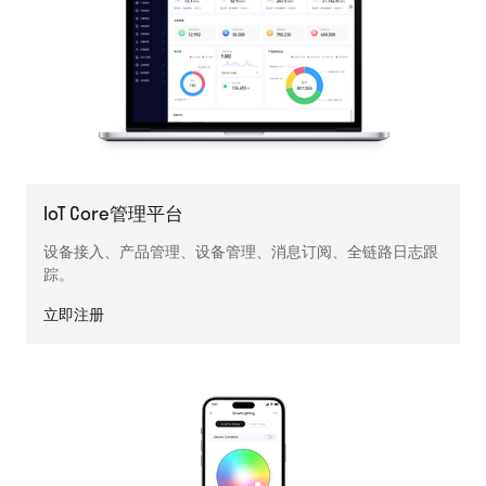
IoT Core管理平台
设备接入、产品管理、设备管理、消息订阅、全链路日志跟
踪。
立即注册