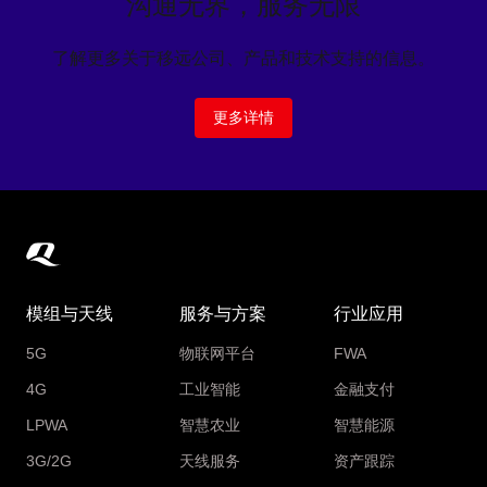
沟通无界，服务无限
了解更多关于移远公司、产品和技术支持的信息。
更多详情
模组与天线
服务与方案
行业应用
5G
物联网平台
FWA
4G
工业智能
金融支付
LPWA
智慧农业
智慧能源
3G/2G
天线服务
资产跟踪